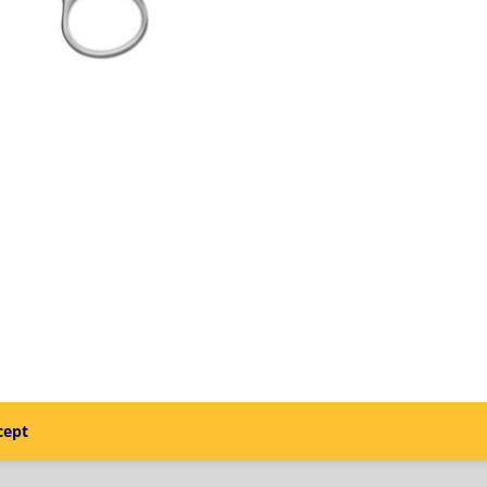
À
GENCIVE
DROIT
POINTU
(14CM)
-
Carl
Martin
cept