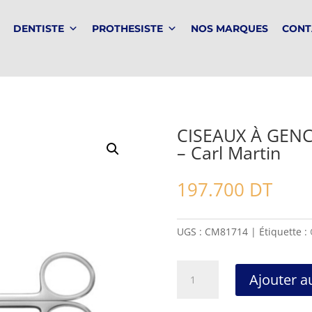
DENTISTE
PROTHESISTE
NOS MARQUES
CONT
CISEAUX À GENC
– Carl Martin
197.700
DT
UGS :
CM81714
Étiquette :
quantité
Ajouter a
de
CISEAUX