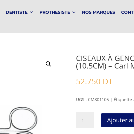
DENTISTE
PROTHESISTE
NOS MARQUES
CONT
CISEAUX À GENC
(10.5CM) – Carl 
52.750
DT
UGS :
CM801105
Étiquette 
quantité
Ajouter a
de
CISEAUX