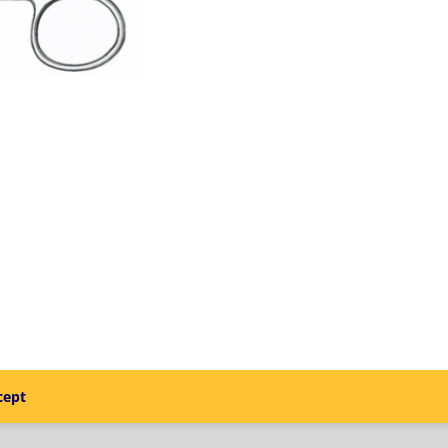
À
GENCIVE
DROIT
TRÈS
FIN
(10.5CM)
-
Carl
Martin
cept