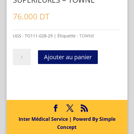
76.000
DT
UGS :
TO111-028-29
Étiquette :
TOWNE
quantité
Ajouter au panier
de
DAVIER
POUR
RACINES
SUPÉRIEURES
-
TOWNE
Inter Médical Service | Powerd By Simple
Concept