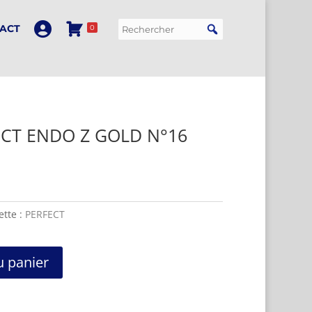
ACT
0
 CT ENDO Z GOLD N°16
ette :
PERFECT
u panier