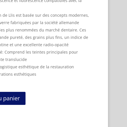
scence et fluorescence compatibles avec la
on de Llis est basée sur des concepts modernes,
verre fabriquées par la société allemande
 les plus renommées du marché dentaire. Ces
de pureté, des grains plus fins, un indice de
ntine et une excellente radio-opacité
ié: Comprend les teintes principales pour
inte translucide
Logistique esthétique de la restauration
urations esthétiques
u panier