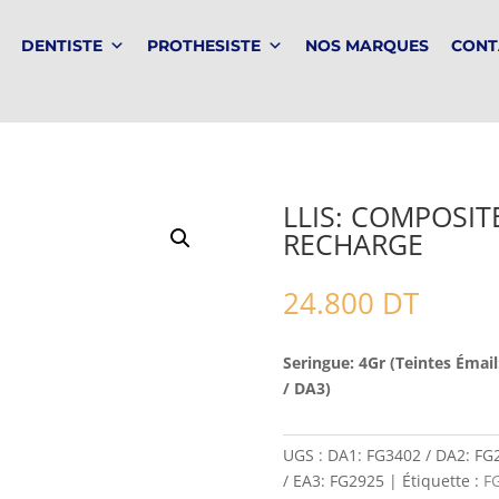
DENTISTE
PROTHESISTE
NOS MARQUES
CONT
LLIS: COMPOSIT
RECHARGE
24.800
DT
Seringue: 4Gr (Teintes Émail
/ DA3)
UGS :
DA1: FG3402 / DA2: FG2
/ EA3: FG2925
Étiquette :
F