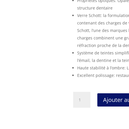
Propriétés optiques: Opale
structure dentaire
Verre Schott: la formulati
contenant des charges de 
Schott, l’une des marques
charges combinent une gran
réfraction proche de la de
Système de teintes simplif
l’émail, la dentine et la te
Haute stabilité à l’ombre: 
Excellent polissage: resta
quantité
Ajouter a
de
LLIS:
COMPOSITE
MICRO-
HYBRIDE