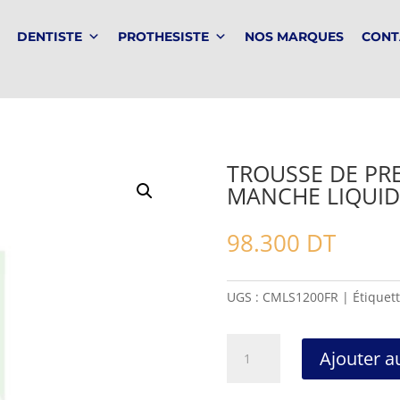
DENTISTE
PROTHESISTE
NOS MARQUES
CONT
TROUSSE DE PR
MANCHE LIQUIDS
98.300
DT
UGS :
CMLS1200FR
Étiquet
quantité
Ajouter a
de
TROUSSE