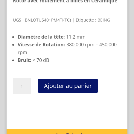
Rotor avec roulement à billes en Céramique
UGS :
BNLOTUS401PM4TI(TC)
Étiquette :
BEING
Diamètre de la tête:
11.2 mm
Vitesse de Rotation:
380,000 rpm – 450,000
rpm
Bruit:
< 70 dB
quantité
Ajouter au panier
de
TURBINE
TITANIUM
BODY
4
TROUS