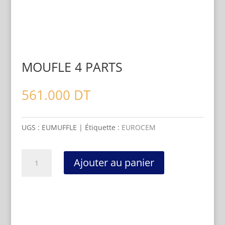
MOUFLE 4 PARTS
561.000
DT
UGS :
EUMUFFLE
Étiquette :
EUROCEM
quantité
Ajouter au panier
de
MOUFLE
4
PARTS