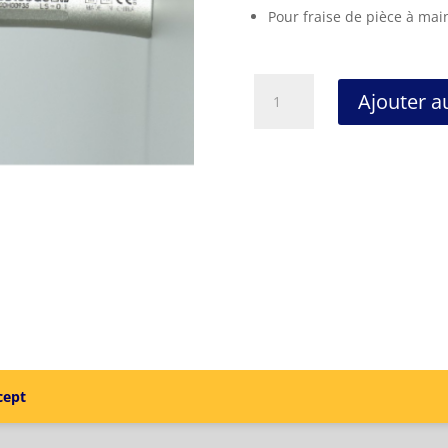
Pour fraise de pièce à mai
quantité
Ajouter a
de
PIECE
A
MAIN
M-
65
1:1,
IRRIGATION
EXTERNE
cept