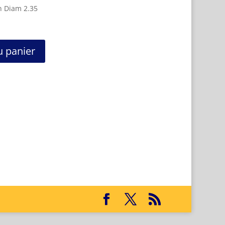
n Diam 2.35
u panier